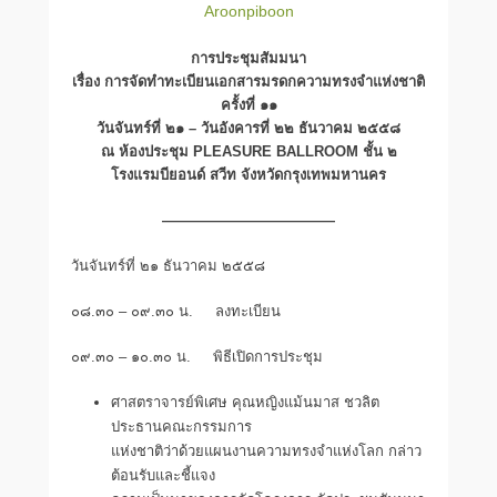
Aroonpiboon
การประชุมสัมมนา
เรื่อง การจัดทำทะเบียนเอกสารมรดกความทรงจำแห่งชาติ
ครั้งที่ ๑๑
วันจันทร์ที่ ๒๑ – วันอังคารที่ ๒๒ ธันวาคม ๒๕๕๘
ณ ห้องประชุม PLEASURE BALLROOM ชั้น ๒
โรงแรมบียอนด์ สวีท จังหวัดกรุงเทพมหานคร
————————————
วันจันทร์ที่ ๒๑ ธันวาคม ๒๕๕๘
๐๘.๓๐ – ๐๙.๓๐ น. ลงทะเบียน
๐๙.๓๐ – ๑๐.๓๐ น. พิธีเปิดการประชุม
ศาสตราจารย์พิเศษ คุณหญิงแม้นมาส ชวลิต
ประธานคณะกรรมการ
แห่งชาติว่าด้วยแผนงานความทรงจำแห่งโลก กล่าว
ต้อนรับและชี้แจง