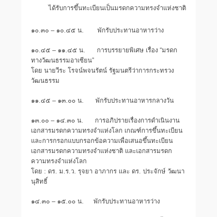
ได้รับการขึ้นทะเบียนเป็นมรดกความทรงจำแห่งชาติ
๑๐.๓๐ – ๑๐.๔๕ น. พักรับประทานอาหารว่าง
๑๐.๔๕ – ๑๑.๔๕ น. การบรรยายพิเศษ เรื่อง “มรดก
ทางวัฒนธรรมอาเซียน”
โดย นายวีระ โรจน์พจนรัตน์ รัฐมนตรีว่าการกระทรวง
วัฒนธรรม
๑๑.๔๕ – ๑๓.๐๐ น. พักรับประทานอาหารกลางวัน
๑๓.๐๐ – ๑๔.๓๐ น. การอภิปรายเรื่องการดำเนินงาน
เอกสารมรดกความทรงจำแห่งโลก เกณฑ์การขึ้นทะเบียน
และการกรอกแบบกรอกข้อความเพื่อเสนอขึ้นทะเบียน
เอกสารมรดกความทรงจำแห่งชาติ และเอกสารมรดก
ความทรงจำแห่งโลก
โดย : ดร. ม.ร.ว. รุจยา อาภากร และ ดร. ประจักษ์ วัฒนา
นุสิทธิ์
๑๔.๓๐ – ๑๕.๐๐ น. พักรับประทานอาหารว่าง